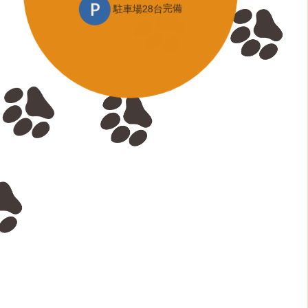
P
駐車場28台
完備